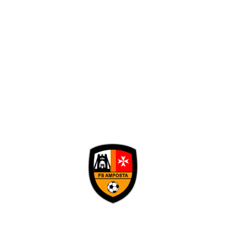
Dades personals i contacte
Nom
Telèfon
Correu Electrònic